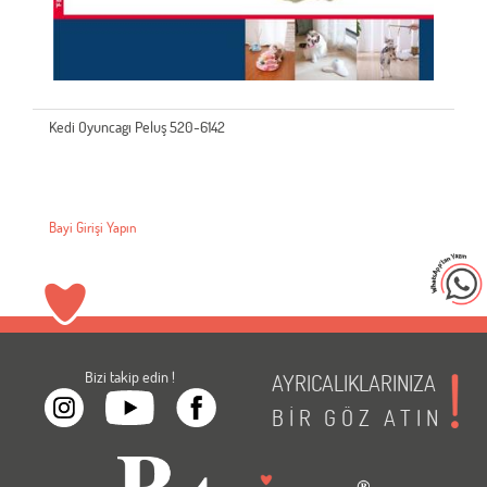
Kedi Oyuncagı Peluş 520-6142
Bayi Girişi Yapın
Bizi takip edin !
AYRICALIKLARINIZA
BİR
GÖZ
ATIN