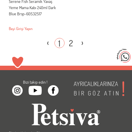
Serene Fish Seramik Yavaş
Yeme Mama Kabı 240ml Dark
Blue Brsp-60532517
Bayi Girişi Yapın
‹
›
2
1
Bizi takip edin !
AYRICALIKLARINIZA
BİR
GÖZ
ATIN