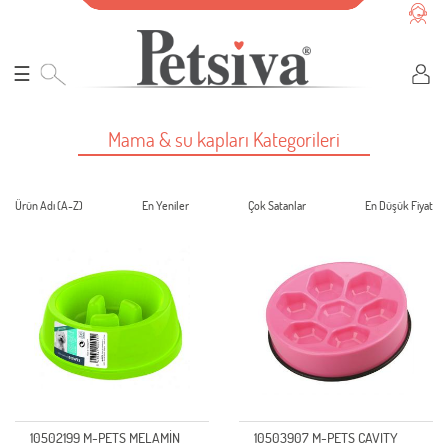
☰
Mama & su kapları Kategorileri
Ürün Adı (A-Z)
En Yeniler
Çok Satanlar
En Düşük Fiyat
10502199 M-PETS MELAMİN
10503907 M-PETS CAVITY