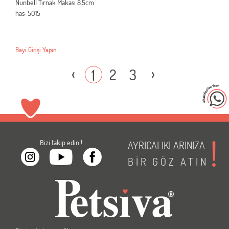
Nunbell Tırnak Makası 8.5cm
has-5015
Bayi Girişi Yapın
‹
›
2
3
1
Bizi takip edin !
AYRICALIKLARINIZA
BİR
GÖZ
ATIN