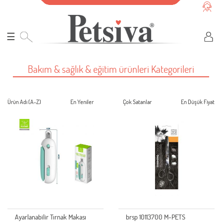
☰
Bakım & sağlık & eğitim ürünleri Kategorileri
Ürün Adı (A-Z)
En Yeniler
Çok Satanlar
En Düşük Fiyat
Ayarlanabilir Tırnak Makası
brsp 10113700 M-PETS