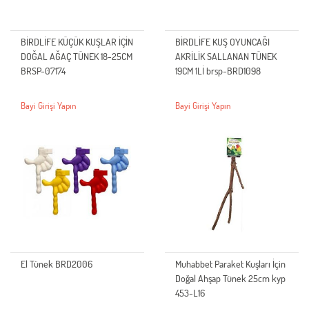
BİRDLİFE KÜÇÜK KUŞLAR İÇİN
BİRDLİFE KUŞ OYUNCAĞI
DOĞAL AĞAÇ TÜNEK 18-25CM
AKRİLİK SALLANAN TÜNEK
BRSP-07174
19CM 1Lİ brsp-BRD1098
Bayi Girişi Yapın
Bayi Girişi Yapın
El Tünek BRD2006
Muhabbet Paraket Kuşları İçin
Doğal Ahşap Tünek 25cm kyp
453-L16