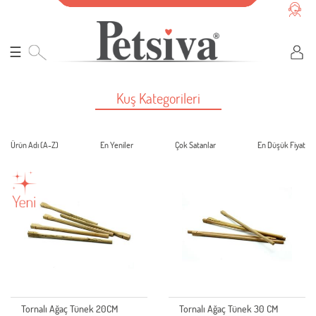
☰
Kuş Kategorileri
Ürün Adı (A-Z)
En Yeniler
Çok Satanlar
En Düşük Fiyat
Tornalı Ağaç Tünek 20CM
Tornalı Ağaç Tünek 30 CM