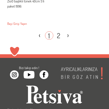
ZioO başlıklı tünek 40cm 5'li
paket 1996
Bayi Girişi Yapın
‹
›
2
1
Bizi takip edin !
AYRICALIKLARINIZA
BİR
GÖZ
ATIN