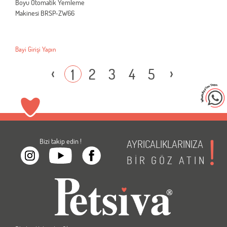
Boyu Otomatik Yemleme
Makinesi BRSP-ZW66
Bayi Girişi Yapın
‹
›
2
3
4
5
1
Bizi takip edin !
AYRICALIKLARINIZA
BİR
GÖZ
ATIN