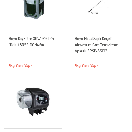
Boyu Dış Filtre 30W 1610L/h
Boyu Metal Saplı Keçeli
(Dolu) BRSP-DGN410A
Akvaryum Cam Temizleme
Aparatı BRSP-AS103
Bayi Girişi Yapın
Bayi Girişi Yapın