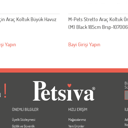
çin Araç Koltuk Büyük Havuz
M-Pets Stretto Araç Koltuk Ö
(M) Black 185cm Brsp-10700
işi Yapın
Bayi Girişi Yapın
Bi
A
Sü
N
ÖNEMLİ BİLGİLER
HIZLI ERİŞİM
İL
Üyelik Sözleşmesi
Mağazalarımız
Ad
No
Gizlilik ve Güvenlik
Yeni Ürünler