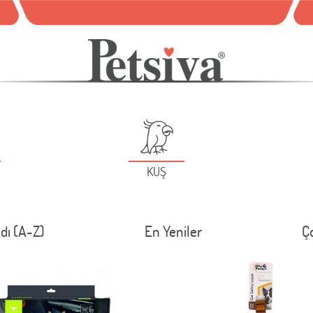
KUŞ
dı (A-Z)
En Yeniler
Ç