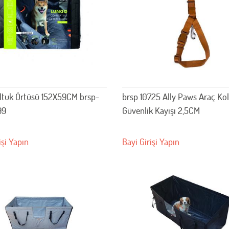
ltuk Örtüsü 152X59CM brsp-
brsp 10725 Ally Paws Araç Ko
99
Güvenlik Kayışı 2,5CM
işi Yapın
Bayi Girişi Yapın