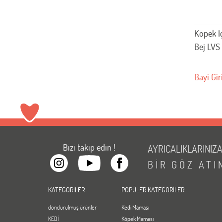
Köpek İ
Bej LVS
Bayi Gir
Bizi takip edin !
AYRICALIKLARINIZ
BİR
GÖZ
ATI
KATEGORİLER
POPÜLER KATEGORİLER
dondurulmuş ürünler
Kedi Maması
KEDİ
Köpek Maması