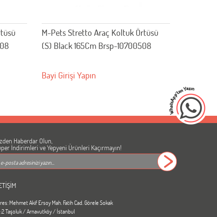
rtüsü
M-Pets Stretto Araç Koltuk Örtüsü
608
(S) Black 165Cm Brsp-10700508
Bayi Girişi Yapın
zden Haberdar Olun,
per İndirimleri ve Yepyeni Ürünleri Kaçırmayın!
ETİŞİM
res: Mehmet Akif Ersoy Mah. Fatih Cad. Görele Sokak
:2 Taşoluk / Arnavutköy / İstanbul