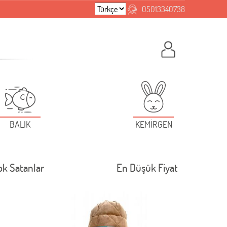
05013340738
BALIK
KEMİRGEN
ok Satanlar
En Düşük Fiyat