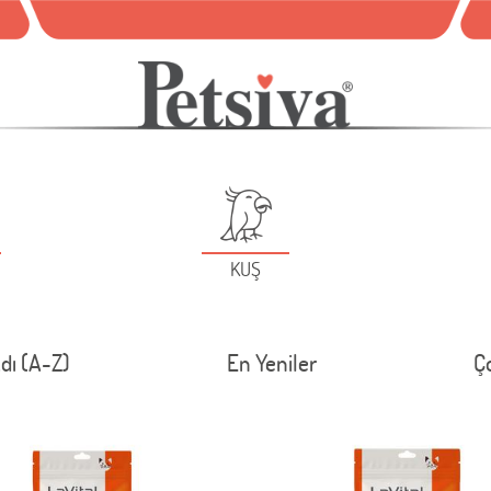
KUŞ
dı (A-Z)
En Yeniler
Ç