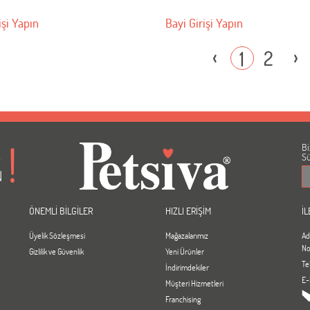
işi Yapın
Bayi Girişi Yapın
‹
›
2
1
Bi
A
Sü
N
ÖNEMLİ BİLGİLER
HIZLI ERİŞİM
İL
Üyelik Sözleşmesi
Mağazalarımız
Ad
No
Gizlilik ve Güvenlik
Yeni Ürünler
Te
İndirimdekiler
E-
Müşteri Hizmetleri
Franchising