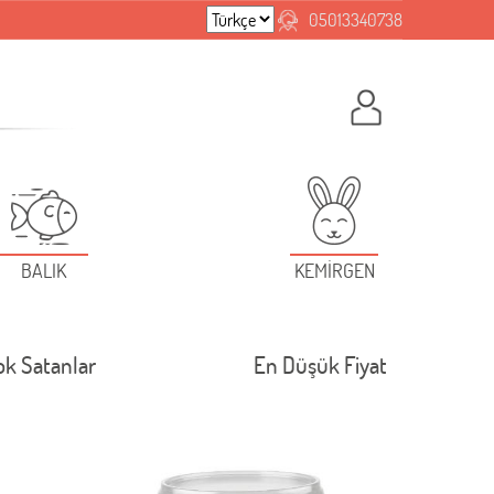
05013340738
BALIK
KEMİRGEN
ok Satanlar
En Düşük Fiyat