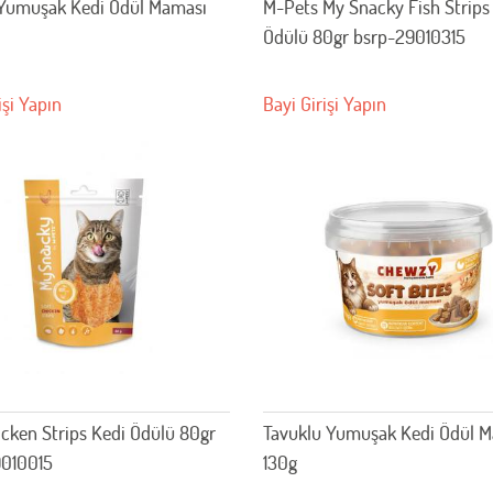
Yumuşak Kedi Ödül Maması
M-Pets My Snacky Fish Strips
Ödülü 80gr bsrp-29010315
işi Yapın
Bayi Girişi Yapın
icken Strips Kedi Ödülü 80gr
Tavuklu Yumuşak Kedi Ödül 
010015
130g