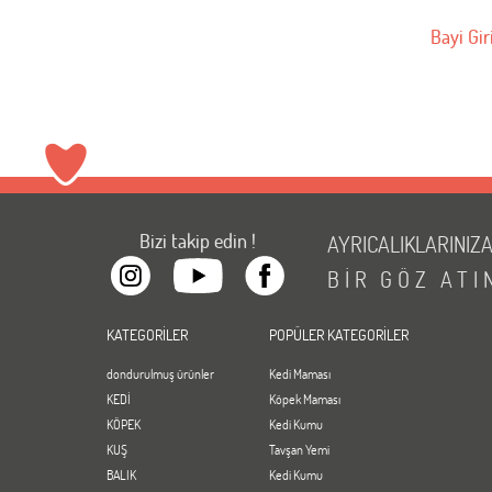
Bayi Gir
Bizi takip edin !
AYRICALIKLARINIZ
BİR
GÖZ
ATI
KATEGORİLER
POPÜLER KATEGORİLER
dondurulmuş ürünler
Kedi Maması
KEDİ
Köpek Maması
KÖPEK
Kedi Kumu
KUŞ
Tavşan Yemi
BALIK
Kedi Kumu