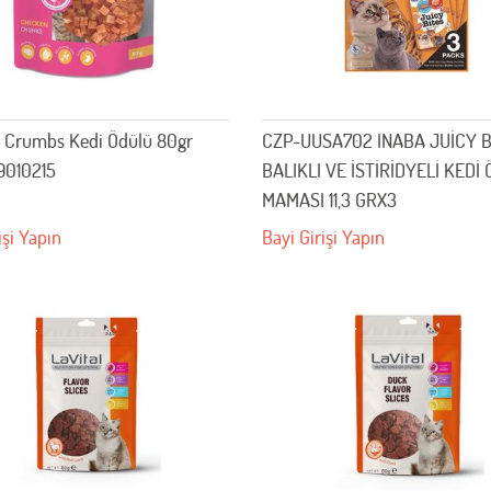
 Crumbs Kedi Ödülü 80gr
CZP-UUSA702 INABA JUİCY B
9010215
BALIKLI VE İSTİRİDYELİ KEDİ
MAMASI 11,3 GRX3
işi Yapın
Bayi Girişi Yapın