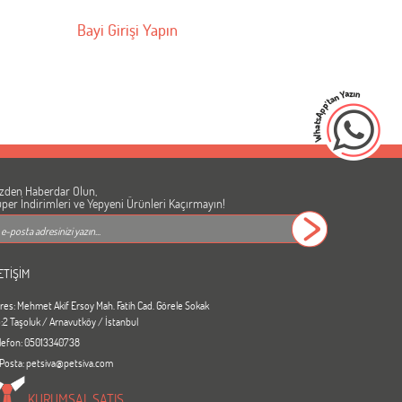
Bayi Girişi Yapın
zden Haberdar Olun,
per İndirimleri ve Yepyeni Ürünleri Kaçırmayın!
ETİŞİM
res: Mehmet Akif Ersoy Mah. Fatih Cad. Görele Sokak
:2 Taşoluk / Arnavutköy / İstanbul
lefon: 05013340738
Posta: petsiva@petsiva.com
KURUMSAL SATIŞ