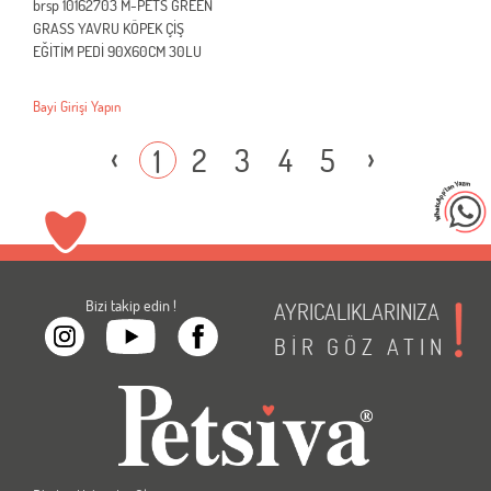
brsp 10162703 M-PETS GREEN
GRASS YAVRU KÖPEK ÇİŞ
EĞİTİM PEDİ 90X60CM 30LU
Bayi Girişi Yapın
‹
›
2
3
4
5
1
Bizi takip edin !
AYRICALIKLARINIZA
BİR
GÖZ
ATIN