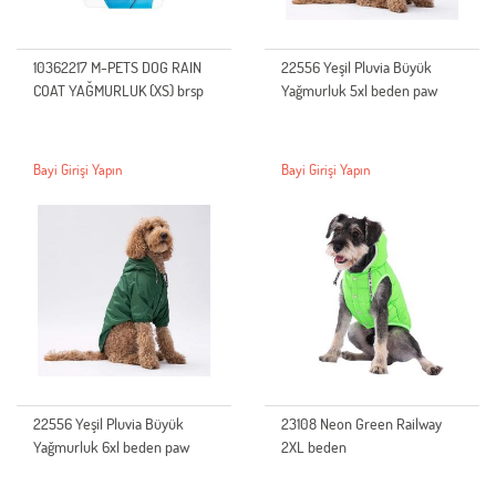
10362217 M-PETS DOG RAIN
22556 Yeşil Pluvia Büyük
COAT YAĞMURLUK (XS) brsp
Yağmurluk 5xl beden paw
Bayi Girişi Yapın
Bayi Girişi Yapın
22556 Yeşil Pluvia Büyük
23108 Neon Green Railway
Yağmurluk 6xl beden paw
2XL beden