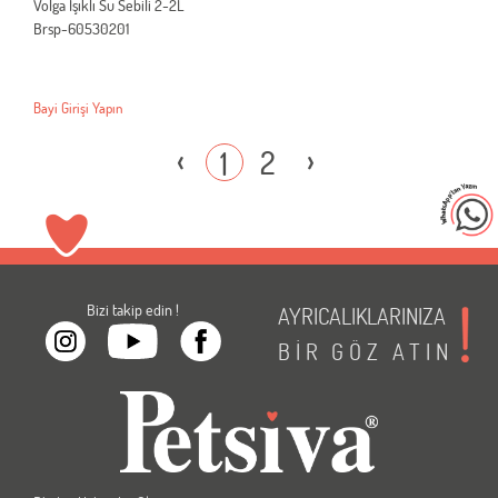
Volga Işıklı Su Sebili 2-2L
Brsp-60530201
Bayi Girişi Yapın
‹
›
2
1
Bizi takip edin !
AYRICALIKLARINIZA
BİR
GÖZ
ATIN