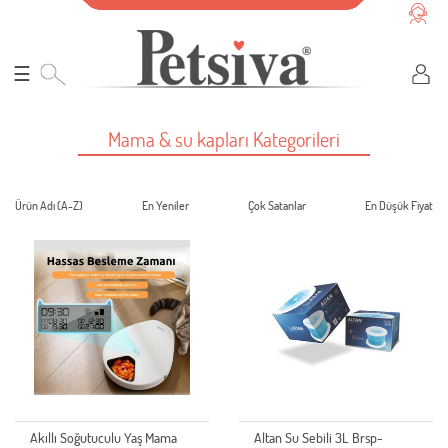
☰
Mama & su kapları Kategorileri
Ürün Adı (A-Z)
En Yeniler
Çok Satanlar
En Düşük Fiyat
Akıllı Soğutuculu Yaş Mama
Altan Su Sebili 3L Brsp-