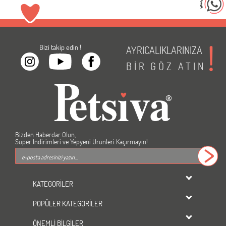
Bizi takip edin !
AYRICALIKLARINIZA
BİR
GÖZ
ATIN
Bizden Haberdar Olun,
Süper İndirimleri ve Yepyeni Ürünleri Kaçırmayın!
KATEGORİLER
dondurulmuş ürünler
POPÜLER KATEGORİLER
KEDİ
Kedi Maması
KÖPEK
ÖNEMLİ BİLGİLER