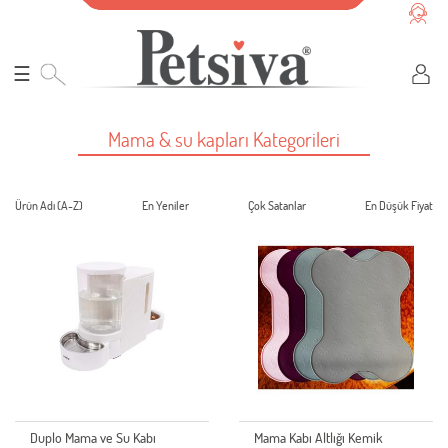
☰
Mama & su kapları Kategorileri
Ürün Adı (A-Z)
En Yeniler
Çok Satanlar
En Düşük Fiyat
Duplo Mama ve Su Kabı
Mama Kabı Altlığı Kemik