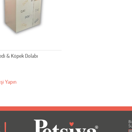
edi & Köpek Dolabı
işi Yapın
Bi
A
Sü