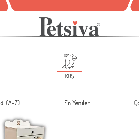
KUŞ
dı (A-Z)
En Yeniler
Ç