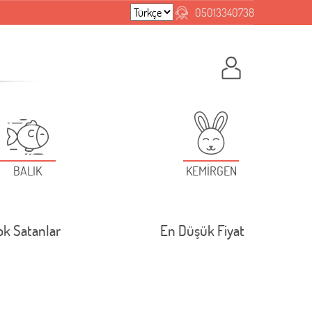
05013340738
BALIK
KEMİRGEN
ok Satanlar
En Düşük Fiyat