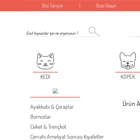
Bizi Tanıyın
Bize Ulaşın
KEDİ
KÖPEK
Ürün A
Ayakkabı & Çoraplar
Bornozlar
Ceket & Trençkot
Cerrahi Ameliyat Sonrası Kıyafetler