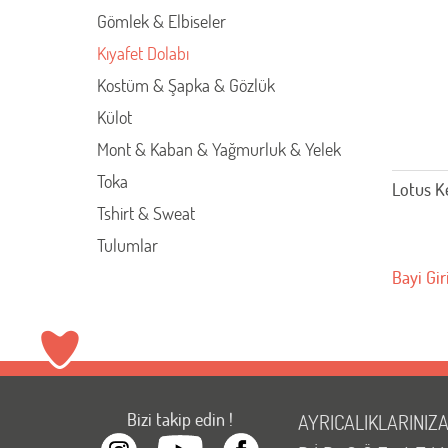
Gömlek & Elbiseler
Kıyafet Dolabı
Kostüm & Şapka & Gözlük
Külot
Mont & Kaban & Yağmurluk & Yelek
Toka
Lotus K
Tshirt & Sweat
Tulumlar
Bayi Gir
Bizi takip edin !
AYRICALIKLARINIZ