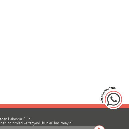
zden Haberdar Olun,
per İndirimleri ve Yepyeni Ürünleri Kaçırmayın!