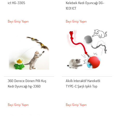
ict HG-3305
Kelebek Kedi Oyuncağı DG-
1031 ICT
Bayi Girişi Yapın
Bayi Girişi Yapın
360 Derece Dönen Pilli Kuş
Akıllı İnteraktif Hareketli
Kedi Oyuncağı hg-3360
TYPE-C Şarjlı Işıklı Top
Bayi Girişi Yapın
Bayi Girişi Yapın