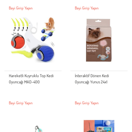
Bayi Girişi Yapın
Bayi Girişi Yapın
Hareketli Kuyruklu Top Kedi
İnteraktif Dönen Kedi
Oyuncağı MAD-400
Oyuncağı Yunus 24x1
Bayi Girişi Yapın
Bayi Girişi Yapın