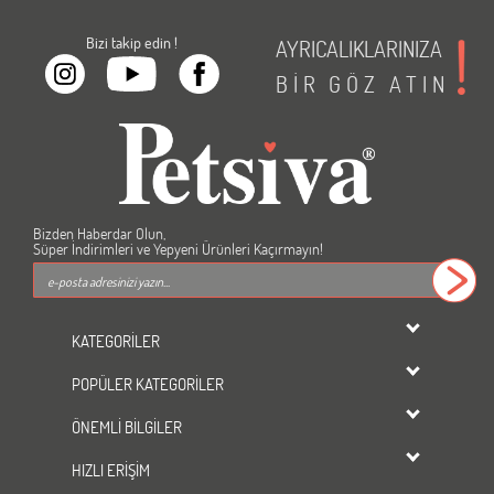
Bizi takip edin !
AYRICALIKLARINIZA
BİR
GÖZ
ATIN
Bizden Haberdar Olun,
Süper İndirimleri ve Yepyeni Ürünleri Kaçırmayın!
KATEGORİLER
dondurulmuş ürünler
POPÜLER KATEGORİLER
KEDİ
Kedi Maması
KÖPEK
ÖNEMLİ BİLGİLER
Köpek Maması
KUŞ
Üyelik Sözleşmesi
Kedi Kumu
HIZLI ERİŞİM
BALIK
Gizlilik ve Güvenlik
Tavşan Yemi