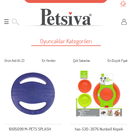
☰
Oyuncaklar Kategorileri
Ürün Adı (A-Z)
En Yeniler
Çok Satanlar
En Düşük Fiyat
10615099 M-PETS SPLASH
has-530-3076 Nunbell Köpek