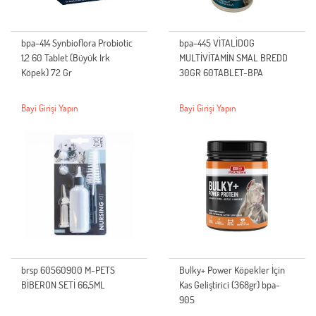
bpa-414 Synbioflora Probiotic
bpa-445 VİTALİDOG
1,2 60 Tablet (Büyük Irk
MULTİVİTAMİN SMAL BREDD
Köpek) 72 Gr
30GR 60TABLET-BPA
Bayi Girişi Yapın
Bayi Girişi Yapın
brsp 60560900 M-PETS
Bulky+ Power Köpekler İçin
BİBERON SETİ 66,5ML
Kas Geliştirici (368gr) bpa-
905