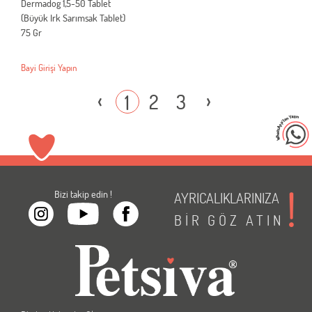
Dermadog 1,5-50 Tablet
(Büyük Irk Sarımsak Tablet)
75 Gr
Bayi Girişi Yapın
‹
›
2
3
1
Bizi takip edin !
AYRICALIKLARINIZA
BİR
GÖZ
ATIN