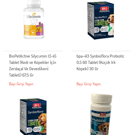
BioPetActive Silycumin 1,5 45
bpa-413 Synbioflora Probiotic
Tablet (Kedi ve Köpekler İçi̇n
0,5 60 Tablet (Küçük Irk
Zerdaçal Ve Devedi̇keni̇
Köpek) 30 Gr
Tableti̇) 67,5 Gr
Bayi Girişi Yapın
Bayi Girişi Yapın