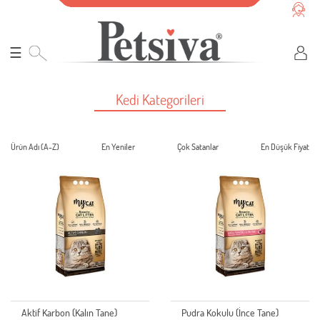
☰
Kedi Kategorileri
Ürün Adı (A-Z)
En Yeniler
Çok Satanlar
En Düşük Fiyat
Aktif Karbon (Kalın Tane)
Pudra Kokulu (İnce Tane)