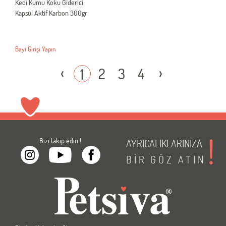
Kedi Kumu Koku Giderici
Kapsül Aktif Karbon 300gr
Bayi Girişi Yapın
‹
›
2
3
4
1
Bizi takip edin !
AYRICALIKLARINIZA
BİR
GÖZ
ATIN