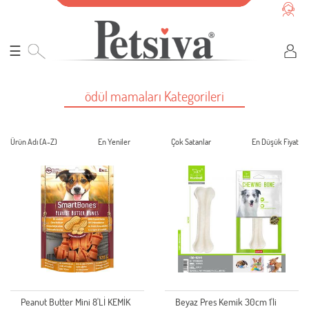
☰
ödül mamaları Kategorileri
Ürün Adı (A-Z)
En Yeniler
Çok Satanlar
En Düşük Fiyat
Peanut Butter Mini 8'Lİ KEMİK
Beyaz Pres Kemik 30cm 1'li