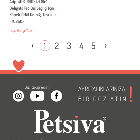
Adp-406-660340 8In1
Delights Pro Diş Sağlığı İçin
Köpek Ödül Kemiği Tavuklu L
- 102687
Bayi Girişi Yapın
‹
›
2
3
4
5
1
Bizi takip edin !
AYRICALIKLARINIZA
BİR
GÖZ
ATIN