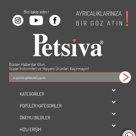
Bizi takip edin !
AYRICALIKLARINIZA
BİR
GÖZ
ATIN
Bizden Haberdar Olun,
Süper İndirimleri ve Yepyeni Ürünleri Kaçırmayın!
KATEGORİLER
dondurulmuş ürünler
POPÜLER KATEGORİLER
KEDİ
Kedi Maması
KÖPEK
ÖNEMLİ BİLGİLER
Köpek Maması
KUŞ
Üyelik Sözleşmesi
Kedi Kumu
HIZLI ERİŞİM
BALIK
Gizlilik ve Güvenlik
Tavşan Yemi