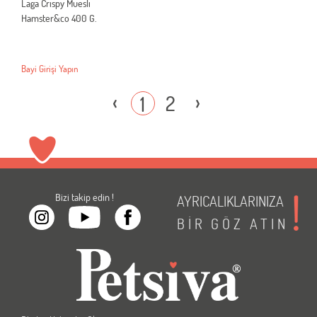
Laga Crıspy Mueslı
Hamster&co 400 G.
Bayi Girişi Yapın
‹
›
2
1
Bizi takip edin !
AYRICALIKLARINIZA
BİR
GÖZ
ATIN