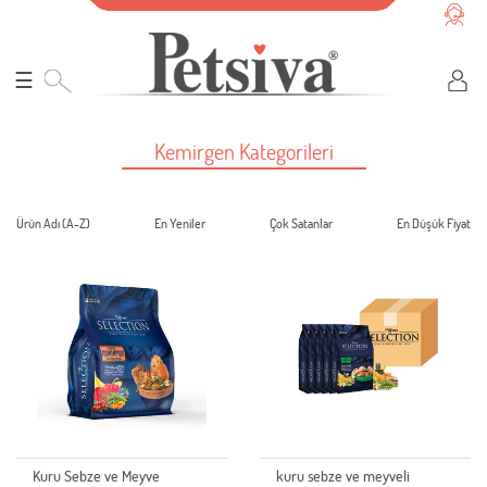
☰
Kemirgen Kategorileri
Ürün Adı (A-Z)
En Yeniler
Çok Satanlar
En Düşük Fiyat
Kuru Sebze ve Meyve
kuru sebze ve meyveli