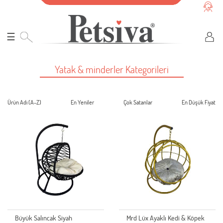
☰
Yatak & minderler Kategorileri
Ürün Adı (A-Z)
En Yeniler
Çok Satanlar
En Düşük Fiyat
Büyük Salıncak Siyah
Mrd Lüx Ayaklı Kedi & Köpek