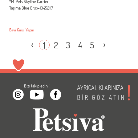
*M-Pets Skyline Carrier
Taşıma Blue Brsp-10452117
Bayi Girişi Yapın
‹
›
2
3
4
5
1
Bizi takip edin !
AYRICALIKLARINIZA
BİR
GÖZ
ATIN