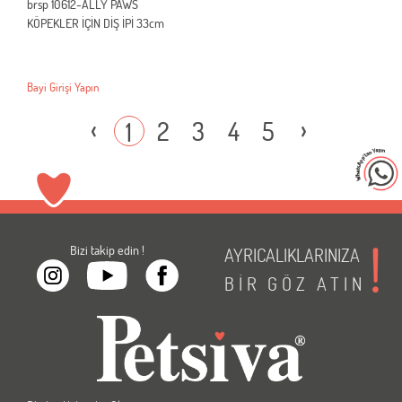
brsp 10612-ALLY PAWS
KÖPEKLER İÇİN DİŞ İPİ 33cm
Bayi Girişi Yapın
‹
›
2
3
4
5
1
Bizi takip edin !
AYRICALIKLARINIZA
BİR
GÖZ
ATIN