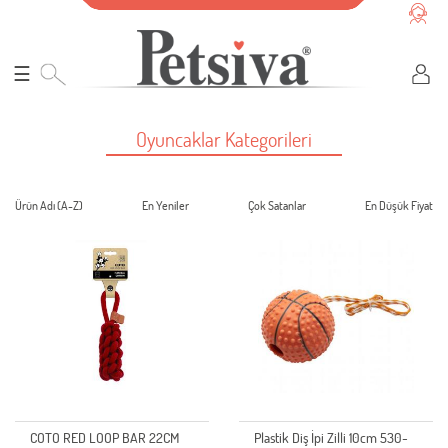
☰
Oyuncaklar Kategorileri
Ürün Adı (A-Z)
En Yeniler
Çok Satanlar
En Düşük Fiyat
COTO RED LOOP BAR 22CM
Plastik Diş İpi Zilli 10cm 530-