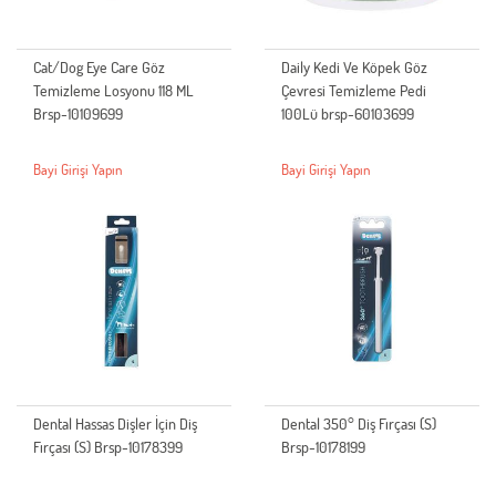
Cat/Dog Eye Care Göz
Daily Kedi Ve Köpek Göz
Temizleme Losyonu 118 ML
Çevresi Temizleme Pedi
Brsp-10109699
100Lü brsp-60103699
Bayi Girişi Yapın
Bayi Girişi Yapın
Dental Hassas Dişler İçin Diş
Dental 350° Diş Fırçası (S)
Fırçası (S) Brsp-10178399
Brsp-10178199