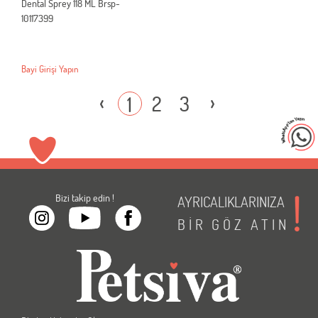
Dental Sprey 118 ML Brsp-
10117399
Bayi Girişi Yapın
‹
›
2
3
1
Bizi takip edin !
AYRICALIKLARINIZA
BİR
GÖZ
ATIN