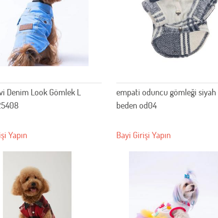
vi Denim Look Gömlek L
empati oduncu gömleği siyah
25408
beden od04
işi Yapın
Bayi Girişi Yapın