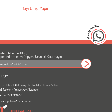
Bayi Girişi Yapın
›
zden Haberdar Olun,
per İndirimleri ve Yepyeni Ürünleri Kaçırmayın!
ETİŞİM
res: Mehmet Akif Ersoy Mah. Fatih Cad. Görele Sokak
:2 Taşoluk / Arnavutköy / İstanbul
lefon: 05013340738
Posta: petsiva@petsiva.com
KURUMSAL SATIŞ