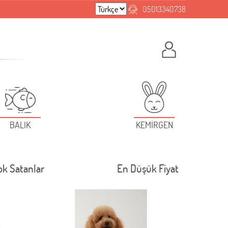
05013340738
BALIK
KEMİRGEN
ok Satanlar
En Düşük Fiyat