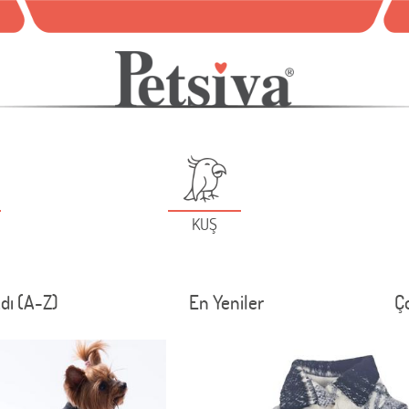
KUŞ
dı (A-Z)
En Yeniler
Ç