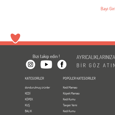
Bayi Gir
Bizi takip edin !
AYRICALIKLARINIZ
BİR
GÖZ
ATI
KATEGORİLER
POPÜLER KATEGORİLER
dondurulmuş ürünler
Kedi Maması
KEDİ
Köpek Maması
KÖPEK
Kedi Kumu
KUŞ
Tavşan Yemi
BALIK
Kedi Kumu