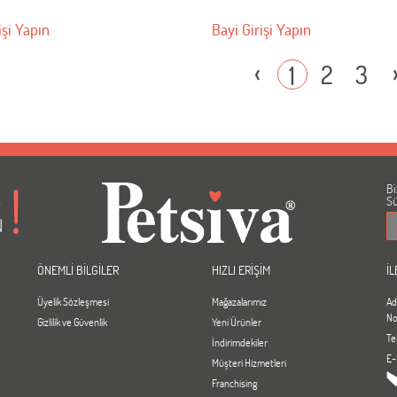
işi Yapın
Bayi Girişi Yapın
‹
2
3
1
Bi
A
Sü
N
ÖNEMLİ BİLGİLER
HIZLI ERİŞİM
İL
Üyelik Sözleşmesi
Mağazalarımız
Ad
No
Gizlilik ve Güvenlik
Yeni Ürünler
Te
İndirimdekiler
E-
Müşteri Hizmetleri
Franchising