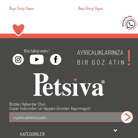
Bayi Girişi Yapın
Bayi Girişi Yapın
Bizi takip edin !
AYRICALIKLARINIZA
BİR
GÖZ
ATIN
Bizden Haberdar Olun,
Süper İndirimleri ve Yepyeni Ürünleri Kaçırmayın!
KATEGORİLER