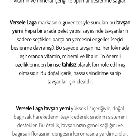
vitamin ve mineral içeriği ile optimal beslenme sağlar.
Versele Laga
markasının güvencesiyle sunulan bu
tavşan
yemi
, hepsi bir arada pelet yapısı sayesinde tavşanların
sadece seçtikleri parçaları yemesini engeller (seçici
beslenme davranışı). Bu sayede tavşanınız, her lokmada
eşit oranda vitamin, mineral ve lif alır. En önemli
özelliklerinden biri ise
tahılsız
olarak formüle edilmiş
olmasıdır. Bu doğal içerik, hassas sindirime sahip
tavşanlar için idealdir.
Versele Laga tavşan yemi
y
üksek lif içeriğiyle, doğal
bağırsak hareketlerini teşvik ederek sindirim sistemini
destekler. Bu özellik, tavşanınızın genel sağlığını ve
bağırsak florasının dengesini korumasına yardımcı olur.