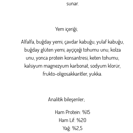
sunar.
Yem içeriği;
Alfalfa, buğday yemi, çavdar kabuğu, yulaf kabuğu,
buğday glüten yemi, ayçiçeği tohumu unu, kolza
unu, yonca protein konsantresi, keten tohumu,
kalsiyum magnezyum karbonat, sodyum klorür,
frukto-oligosakkaritler, yukka.
Analitik bileşenler;
Ham Protein: %15
Ham Lif: %20
Yağ: %2,5