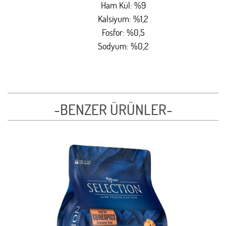
Ham Kül: %9
Kalsiyum: %1,2
Fosfor: %0,5
Sodyum: %0,2
-BENZER ÜRÜNLER-