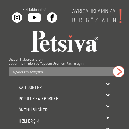
Bizi takip edin !
AYRICALIKLARINIZA
BİR
GÖZ
ATIN
Bizden Haberdar Olun,
Süper İndirimleri ve Yepyeni Ürünleri Kaçırmayın!
KATEGORİLER
dondurulmuş ürünler
POPÜLER KATEGORİLER
KEDİ
Kedi Maması
KÖPEK
ÖNEMLİ BİLGİLER
Köpek Maması
KUŞ
Üyelik Sözleşmesi
Kedi Kumu
HIZLI ERİŞİM
BALIK
Gizlilik ve Güvenlik
Tavşan Yemi
KEMİRGEN