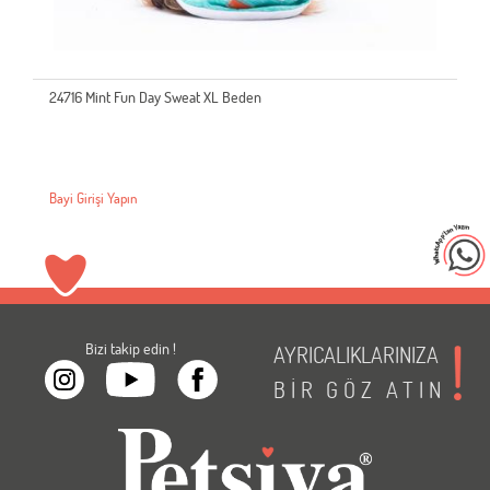
24728 Lacivert Shine Sweat XL Beden
Bayi Girişi Yapın
Bizi takip edin !
AYRICALIKLARINIZA
BİR
GÖZ
ATIN