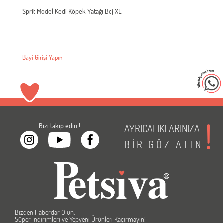
Sprit Model Kedi Köpek Yatağı Bej XL
Bayi Girişi Yapın
Bizi takip edin !
AYRICALIKLARINIZA
BİR
GÖZ
ATIN
Bizden Haberdar Olun,
Süper İndirimleri ve Yepyeni Ürünleri Kaçırmayın!