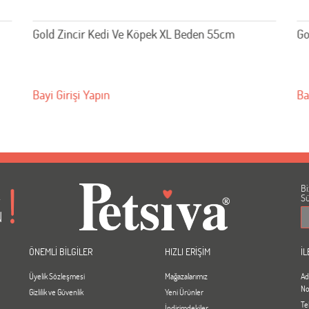
Gold Zincir Kedi Ve Köpek XL Beden 55cm
Go
Bayi Girişi Yapın
Ba
Bi
A
Sü
N
ÖNEMLİ BİLGİLER
HIZLI ERİŞİM
İL
Üyelik Sözleşmesi
Mağazalarımız
Ad
No
Gizlilik ve Güvenlik
Yeni Ürünler
Te
İndirimdekiler