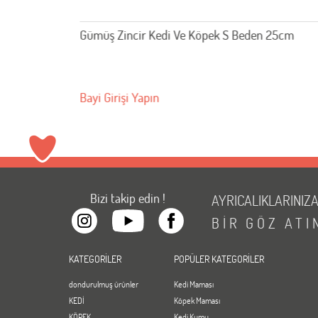
 35cm
Gümüş Zincir Kedi Ve Köpek S Beden 25cm
Bayi Girişi Yapın
Bizi takip edin !
AYRICALIKLARINIZ
BİR
GÖZ
ATI
KATEGORİLER
POPÜLER KATEGORİLER
dondurulmuş ürünler
Kedi Maması
KEDİ
Köpek Maması
KÖPEK
Kedi Kumu