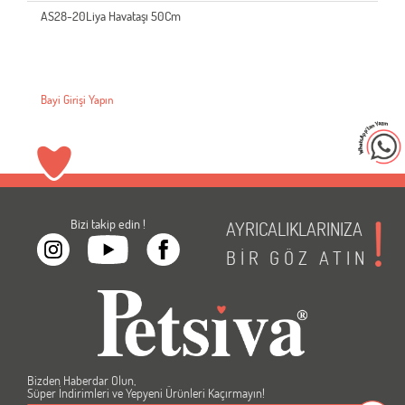
AS28-20Liya Havataşı 50Cm
Bayi Girişi Yapın
Bizi takip edin !
AYRICALIKLARINIZA
BİR
GÖZ
ATIN
Bizden Haberdar Olun,
Süper İndirimleri ve Yepyeni Ürünleri Kaçırmayın!