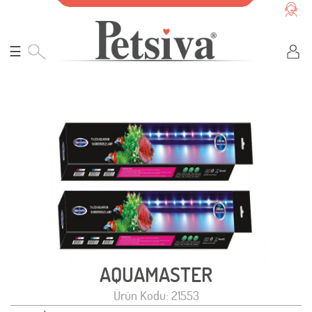
☰
AQUAMASTER
Ürün Kodu: 21553