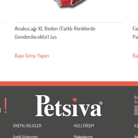
Anakucağı XL Beden (Farklı Renklerde
Fa
Gönderilecektir) Lvs
Pa
Bayi Girişi Yapın
Ba
Bi
A
Sü
N
ÖNEMLİ BİLGİLER
HIZLI ERİŞİM
İL
Üyelik Sözleşmesi
Mağazalarımız
Ad