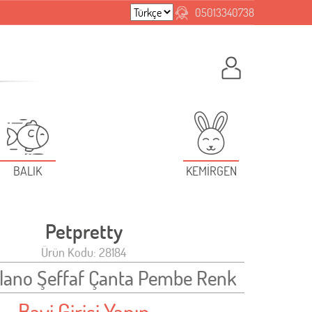
05013340738
BALIK
KEMİRGEN
Petpretty
Ürün Kodu: 28184
lano Şeffaf Çanta Pembe Renk
Bayi Girişi Yapın