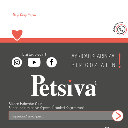
şi Yapın
Bayi Girişi Yapı
Bizi takip edin !
AYRICALIKLARINIZA
BİR
GÖZ
ATIN
Bizden Haberdar Olun,
Süper İndirimleri ve Yepyeni Ürünleri Kaçırmayın!