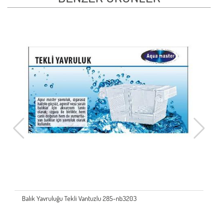
vruluğu Tekli Vantuzlu 285-nb3203
brsp 201817-