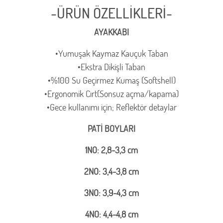
-ÜRÜN ÖZELLİKLERİ-
AYAKKABI
•Yumuşak Kaymaz Kauçuk Taban
•Ekstra Dikişli Taban
•%100 Su Geçirmez Kumaş (Softshell)
•Ergonomik Cırt(Sonsuz açma/kapama)
•Gece kullanımı için; Reflektör detaylar
PATİ BOYLARI
1NO: 2,8-3,3 cm
2NO: 3,4-3,8 cm
3NO: 3,9-4,3 cm
4NO: 4,4-4,8 cm