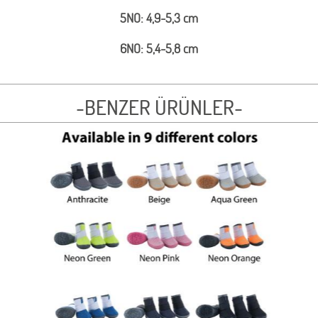
5NO: 4,9-5,3 cm
6NO: 5,4-5,8 cm
-BENZER ÜRÜNLER-