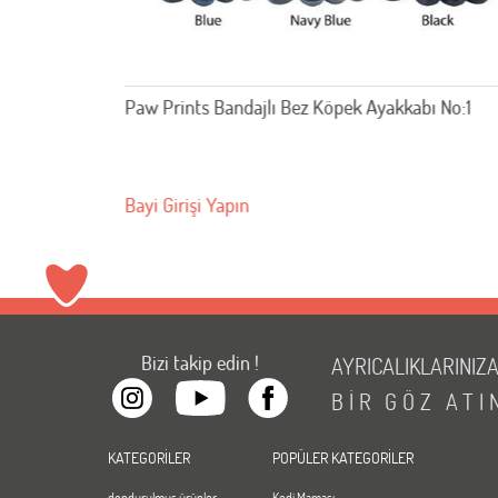
bı No:2
Paw Prints Bandajlı Bez Köpek Ayakkabı No:1
Bayi Girişi Yapın
Bizi takip edin !
AYRICALIKLARINIZ
BİR
GÖZ
ATI
KATEGORİLER
POPÜLER KATEGORİLER
dondurulmuş ürünler
Kedi Maması