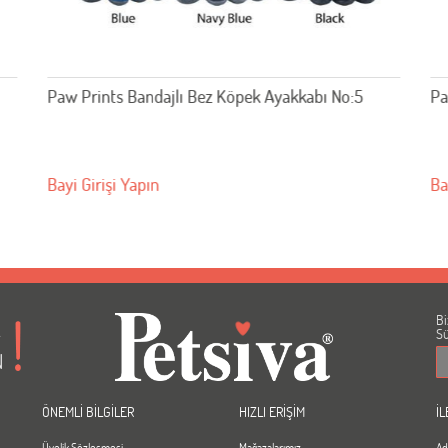
Paw Prints Bandajlı Bez Köpek Ayakkabı No:5
Pa
Bayi Girişi Yapın
Ba
Bi
A
Sü
N
ÖNEMLİ BİLGİLER
HIZLI ERİŞİM
İL
Üyelik Sözleşmesi
Mağazalarımız
Ad