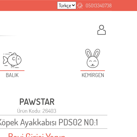
05013340738
BALIK
KEMİRGEN
PAWSTAR
Ürün Kodu: 26403
Köpek Ayakkabısı PDS02 NO:1
Bayi Girişi Yapın