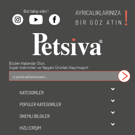
Bizi takip edin !
AYRICALIKLARINIZA
BİR
GÖZ
ATIN
Bizden Haberdar Olun,
Süper İndirimleri ve Yepyeni Ürünleri Kaçırmayın!
KATEGORİLER
dondurulmuş ürünler
POPÜLER KATEGORİLER
KEDİ
Kedi Maması
KÖPEK
ÖNEMLİ BİLGİLER
Köpek Maması
KUŞ
Üyelik Sözleşmesi
Kedi Kumu
HIZLI ERİŞİM
BALIK
Gizlilik ve Güvenlik
Tavşan Yemi