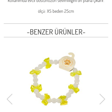
kullanımda evcil dostunuzun sevimliliğini ön plana çıkarır.
ölçü: XS beden 25cm
-BENZER ÜRÜNLER-