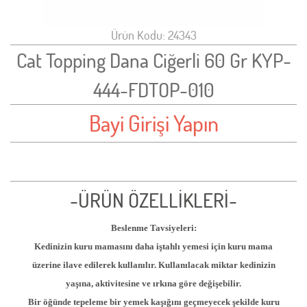
Ürün Kodu: 24343
Cat Topping Dana Ciğerli 60 Gr KYP-
444-FDTOP-010
Bayi Girişi Yapın
-ÜRÜN ÖZELLİKLERİ-
Beslenme Tavsiyeleri:
Kedinizin kuru mamasını daha iştahlı yemesi için kuru mama
üzerine ilave edilerek kullanılır. Kullanılacak miktar kedinizin
yaşına, aktivitesine ve ırkına göre değişebilir.
Bir öğünde tepeleme bir yemek kaşığını geçmeyecek şekilde kuru