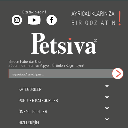
Bizi takip edin !
AYRICALIKLARINIZA
BİR
GÖZ
ATIN
Bizden Haberdar Olun,
Süper İndirimleri ve Yepyeni Ürünleri Kaçırmayın!
KATEGORİLER
dondurulmuş ürünler
POPÜLER KATEGORİLER
KEDİ
Kedi Maması
KÖPEK
ÖNEMLİ BİLGİLER
Köpek Maması
KUŞ
Üyelik Sözleşmesi
Kedi Kumu
HIZLI ERİŞİM
BALIK
Gizlilik ve Güvenlik