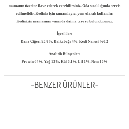
mamanın üzerine ilave ederek verebilirsiniz. Oda sıcaklığında servis
edilmelidir. Kediniz için tamamlayıcı yem olarak kullanılır.
Kedinizin mamasının yanında daima taze su bulundurunuz.
İçerikler:
Dana Ciğeri 95.8%, Balkabağı 4%, Kedi Nanesi %0,2
Analitik Bileşenler:
Protein 64%, Yağ 13%, Kül 6,1%, Lif 1%, Nem 10%
-BENZER ÜRÜNLER-