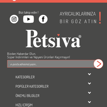
Bizi takip edin !
AYRICALIKLARINIZA
BİR
GÖZ
ATIN
Bizden Haberdar Olun,
Süper İndirimleri ve Yepyeni Ürünleri Kaçırmayın!
KATEGORİLER
dondurulmuş ürünler
POPÜLER KATEGORİLER
KEDİ
Kedi Maması
KÖPEK
ÖNEMLİ BİLGİLER
Köpek Maması
KUŞ
Üyelik Sözleşmesi
Kedi Kumu
HIZLI ERİŞİM
BALIK