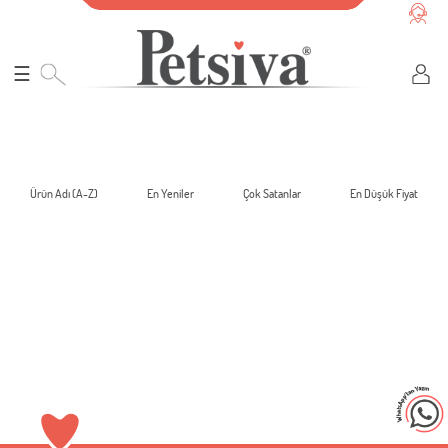
☰
Ürün Adı (A-Z)
En Yeniler
Çok Satanlar
En Düşük Fiyat