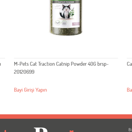
 brsp-
Catnipli Peluş Tembel Hayvan 12cm 520-551436
Bayi Girişi Yapın
Bi