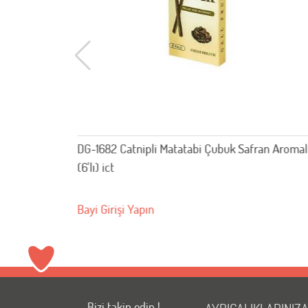
uk Safran Aromalı
M-Pets Cat Traction Catnip Powder 40G
20120699
Bayi Girişi Yapın
Bizi takip edin !