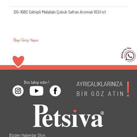
DG-1682 Catnipli Matatabi Çubuk Safran Aromalı (6'lı) ict
Bayi Girişi Yapın
Bizi takip edin !
AYRICALIKLARINIZA
BİR
GÖZ
ATIN
Bizden Haberdar Olun,