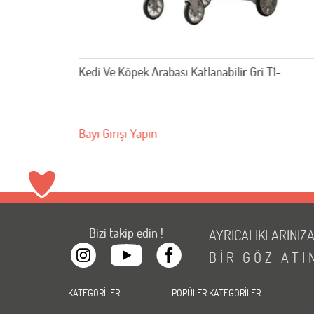
yaz T1-
Kedi Ve Köpek Arabası Katlanabilir Gri T1-
Bayi Girişi Yapın
Bizi takip edin !
AYRICALIKLARINIZ
BİR
GÖZ
ATI
KATEGORİLER
POPÜLER KATEGORİLER