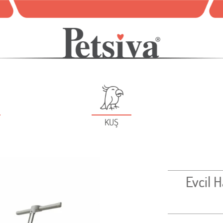
KUŞ
Evcil 