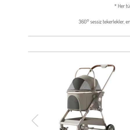
* Her t
360° sessiz tekerlekler, en