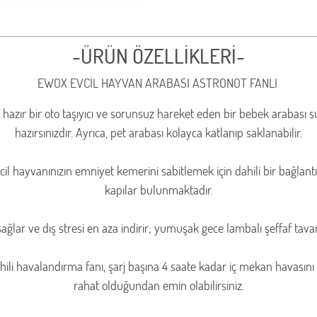
-ÜRÜN ÖZELLİKLERİ-
EWOX EVCİL HAYVAN ARABASI ASTRONOT FANLI
 hazır bir oto taşıyıcı ve sorunsuz hareket eden bir bebek arabası 
hazırsınızdır. Ayrıca, pet arabası kolayca katlanıp saklanabilir.
il hayvanınızın emniyet kemerini sabitlemek için dahili bir bağlantı 
kapılar bulunmaktadır.
ar ve dış stresi en aza indirir; yumuşak gece lambalı şeffaf tava
ahili havalandırma fanı, şarj başına 4 saate kadar iç mekan havasın
rahat olduğundan emin olabilirsiniz.