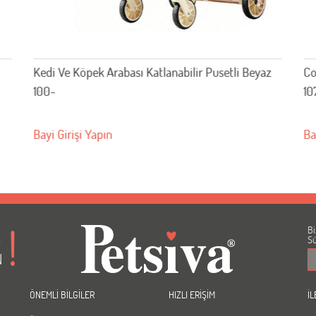
Kedi Ve Köpek Arabası Katlanabilir Pusetli Beyaz
Co
100-
10
Bayi Girişi Yapın
Ba
Bi
A
Sü
N
ÖNEMLİ BİLGİLER
HIZLI ERİŞİM
İL