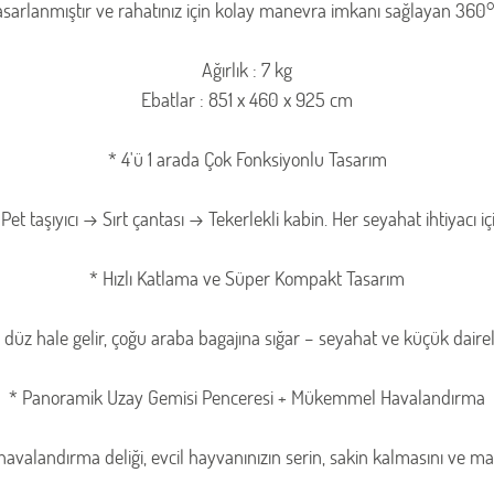
sarlanmıştır ve rahatınız için kolay manevra imkanı sağlayan 360° te
Ağırlık : 7 kg
Ebatlar : 851 x 460 x 925 cm
* 4'ü 1 arada Çok Fonksiyonlu Tasarım
et taşıyıcı → Sırt çantası → Tekerlekli kabin. Her seyahat ihtiyacı iç
* Hızlı Katlama ve Süper Kompakt Tasarım
 düz hale gelir, çoğu araba bagajına sığar – seyahat ve küçük dair
* Panoramik Uzay Gemisi Penceresi + Mükemmel Havalandırma
avalandırma deliği, evcil hayvanınızın serin, sakin kalmasını ve ma