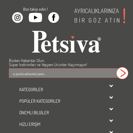
Bizi takip edin !
AYRICALIKLARINIZA
BİR
GÖZ
ATIN
Bizden Haberdar Olun,
Süper İndirimleri ve Yepyeni Ürünleri Kaçırmayın!
KATEGORİLER
dondurulmuş ürünler
POPÜLER KATEGORİLER
KEDİ
Kedi Maması
KÖPEK
ÖNEMLİ BİLGİLER
Köpek Maması
KUŞ
Üyelik Sözleşmesi
Kedi Kumu
HIZLI ERİŞİM
BALIK
Gizlilik ve Güvenlik
Tavşan Yemi
KEMİRGEN
Mağazalarımız