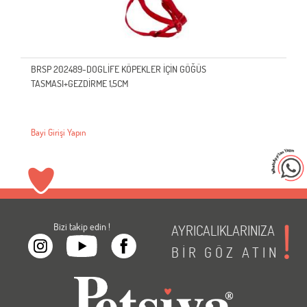
BRSP 202489-DOGLİFE KÖPEKLER İÇİN GÖĞÜS
TASMASI+GEZDİRME 1,5CM
Bayi Girişi Yapın
Bizi takip edin !
AYRICALIKLARINIZA
BİR
GÖZ
ATIN