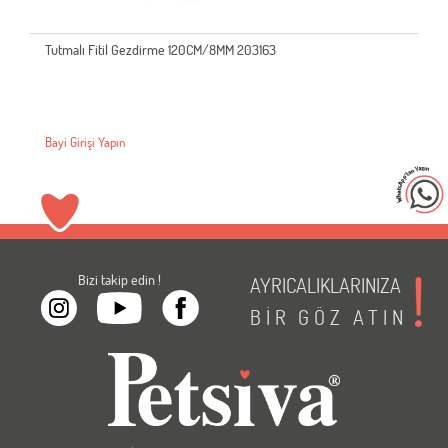
Tutmalı Fitil Gezdirme 120CM/8MM 203163
Bayi Girişi Yapın
Bizi takip edin !
AYRICALIKLARINIZA
BİR
GÖZ
ATIN