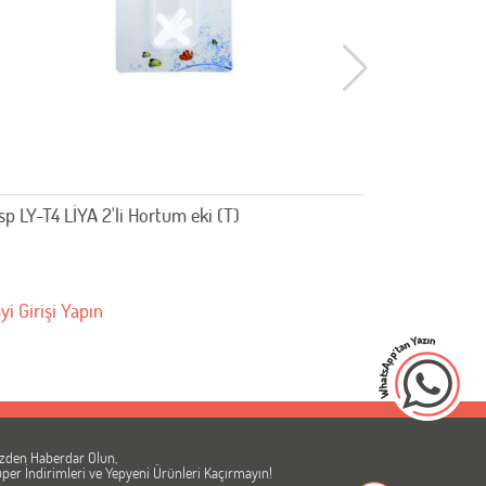
sp LY-T4 LİYA 2'li Hortum eki (T)
AS28-16Liy
yi Girişi Yapın
Bayi Girişi 
zden Haberdar Olun,
per İndirimleri ve Yepyeni Ürünleri Kaçırmayın!