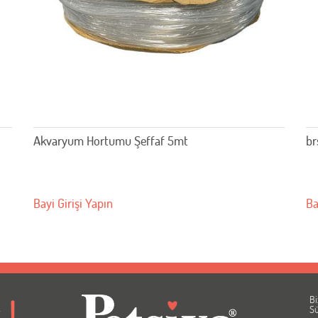
Akvaryum Hortumu Şeffaf 5mt
br
Bayi Girişi Yapın
Ba
Bi
A
Sü