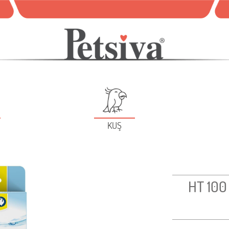
KUŞ
HT 100 