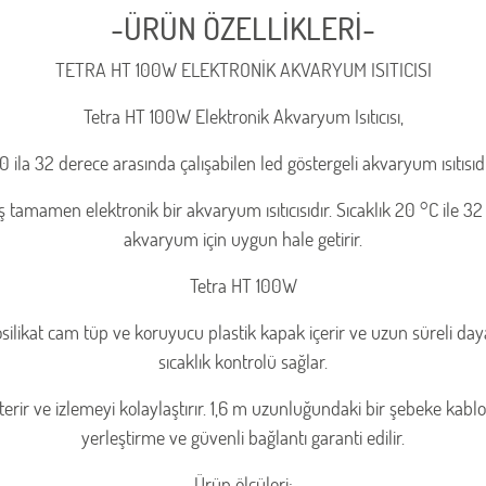
-ÜRÜN ÖZELLİKLERİ-
TETRA HT 100W ELEKTRONİK AKVARYUM ISITICISI
Tetra HT 100W Elektronik Akvaryum Isıtıcısı,
0 ila 32 derece arasında çalışabilen led göstergeli akvaryum ısıtısıdı
ş tamamen elektronik bir akvaryum ısıtıcısıdır. Sıcaklık 20 °C ile 3
akvaryum için uygun hale getirir.
Tetra HT 100W
osilikat cam tüp ve koruyucu plastik kapak içerir ve uzun süreli daya
sıcaklık kontrolü sağlar.
r ve izlemeyi kolaylaştırır. 1,6 m uzunluğundaki bir şebeke kablo
yerleştirme ve güvenli bağlantı garanti edilir.
Ürün ölçüleri;