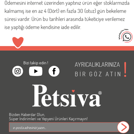
Ödemesini internet üzerinden yaptınız ürün eğer stoklarmızda
kalmamış ise en az 4 (Dört) en fazla 30 (otuz) gün bekeleme
süresi vardır. Ürün bu tarihleri arasında tüketiciye verilemez
ise yaptığı ödeme kendisine iade edilir.
Bizi takip edin !
AYRICALIKLARINIZA
BİR
GÖZ
ATIN
Bizden Haberdar Olun,
Süper İndirimleri ve Yepyeni Ürünleri Kaçırmayın!