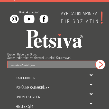
Bizi takip edin !
AYRICALIKLARINIZA
BİR
GÖZ
ATIN
Bizden Haberdar Olun,
Süper İndirimleri ve Yepyeni Ürünleri Kaçırmayın!
KATEGORİLER
dondurulmuş ürünler
POPÜLER KATEGORİLER
KEDİ
Kedi Maması
KÖPEK
ÖNEMLİ BİLGİLER
Köpek Maması
KUŞ
Üyelik Sözleşmesi
Kedi Kumu
HIZLI ERİŞİM
BALIK