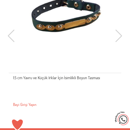
1.5 cm Yavru ve Küçük Irklar İçin İsimlikli Boyun Tasması
BRSP-
4MMX
Bayi Girişi Yapın
Bayi G