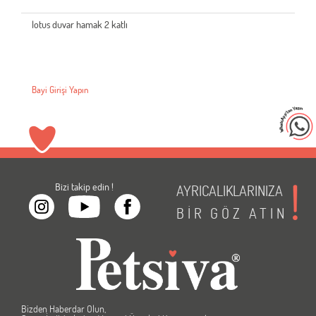
lotus duvar hamak 2 katlı
Bayi Girişi Yapın
Bizi takip edin !
AYRICALIKLARINIZA
BİR
GÖZ
ATIN
Bizden Haberdar Olun,