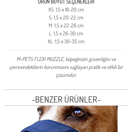
ÜRÜN BOYUT SEÇENEKLERİ
XS: 1,5 x 18-20 cm
S: 1,5 x 20-22 cm
M: 1,5 x 22-26 cm
L: 1,5 x 26-30 cm
XL: 1,5 x 30-35 cm
M-PETS FLEXI MUZZLE, köpeğinizin güvenliğini ve
çevresindekilerin korunmasını sağlayan pratik ve etkili bir
çözümdür.
-BENZER ÜRÜNLER-