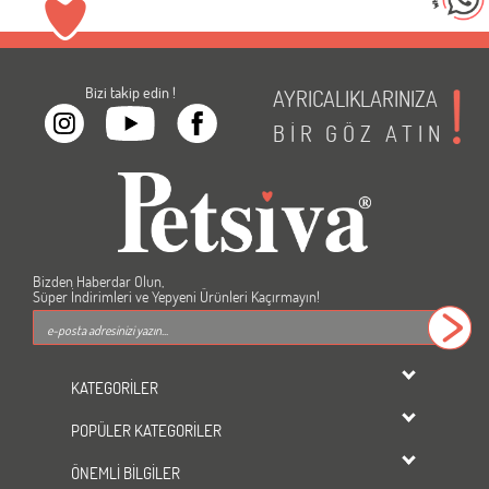
Bizi takip edin !
AYRICALIKLARINIZA
BİR
GÖZ
ATIN
Bizden Haberdar Olun,
Süper İndirimleri ve Yepyeni Ürünleri Kaçırmayın!
KATEGORİLER
dondurulmuş ürünler
POPÜLER KATEGORİLER
KEDİ
Kedi Maması
KÖPEK
ÖNEMLİ BİLGİLER
Köpek Maması