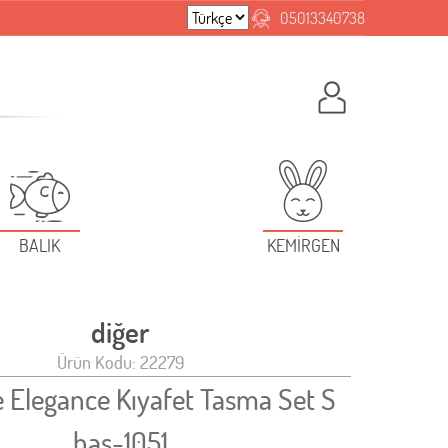
05013340738
BALIK
KEMİRGEN
diğer
Ürün Kodu: 22279
e Elegance Kıyafet Tasma Set S
has-1051