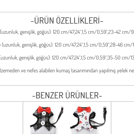
-ÜRÜN ÖZELLİKLERİ-
(uzunluk, genişlik, göğüs): 120 cm/47,24",1,5 cm/0,59",23-42 cm/9
(uzunluk, genişlik, göğüs): 120 cm/47,24",1,5 cm/0,59",28-46 cm/11
(uzunluk, genişlik, göğüs): 120 cm/47,24",1,5 cm/0,59",35-50 cm/13
lzemeden ve nefes alabilen kumaş tasarımından yapılmış yelek nefe
-BENZER ÜRÜNLER-