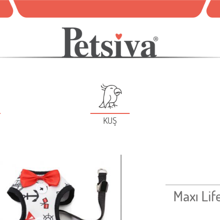
KUŞ
Maxı Lif