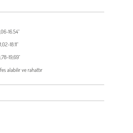
,06-16.54"
,02-18.11"
,78-19,69"
s alabilir ve rahattır